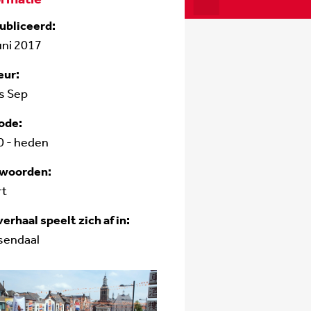
ubliceerd:
uni 2017
eur:
s Sep
ode:
0 - heden
fwoorden:
rt
verhaal speelt zich af in:
sendaal