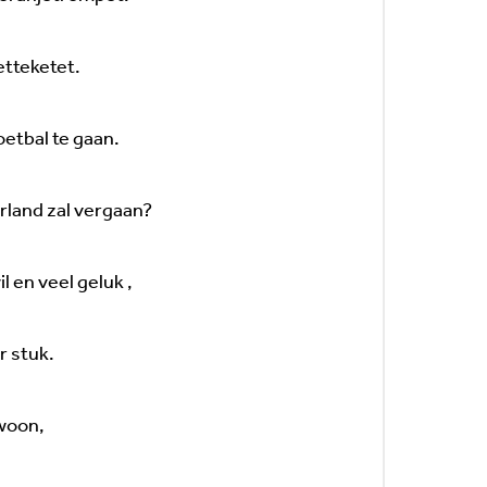
etteketet.
tbal te gaan.
land zal vergaan?
 en veel geluk ,
r stuk.
ewoon,