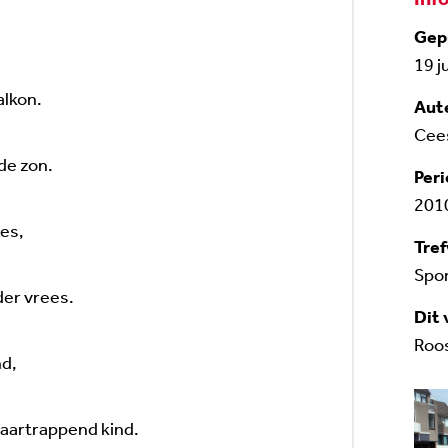
Gep
19 j
alkon.
Aut
Cee
de zon.
Peri
201
es,
Tre
Spo
der vrees.
Dit 
Roo
nd,
waartrappend kind.