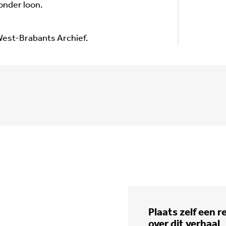
onder loon.
e West-Brabants Archief.
Plaats zelf een r
over dit verhaal