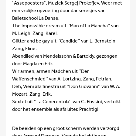
’’Assepoesters’’. Muziek Sergej Prokofjev. Weer met
een vrolijke opvoering door danseresjes van
Balletschool La Danse.
The impossible dream uit ’’Man of La Mancha’’ van
M. Leigh. Zang, Karel.
Glitter and be gay uit ’’Candide’’ van L. Bernstein.
Zang, Eline.
Abendlied van Mendelssohn & Bartoldy, gezongen
door Magda en Erik.
Wir armen, armen Mädchen uit ’’Der
Waffenschmied’’ van A. Lortzing. Zang, Petrian.
Deh, Vieni alla finestra uit ’’Don Giovanni’’ van W. A.
Mozart. Zang, Erik.
Sextet uit ’’La Cenerentola’’ van G. Rossini, vertolkt
door het ensemble als afsluiter. Prachtig!
De beelden op een groot scherm werden verzorgd
door Armand Deroose. Voor de belichting en