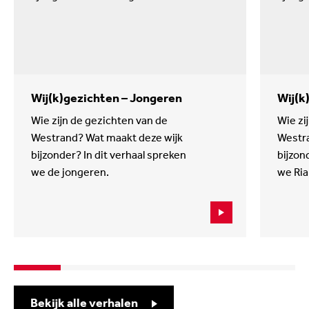
Wij(k)gezichten – Jongeren
Wij(k
Wie zijn de gezichten van de
Wie zi
Westrand? Wat maakt deze wijk
Westra
bijzonder? In dit verhaal spreken
bijzon
we de jongeren.
we Ria
Bekijk alle verhalen