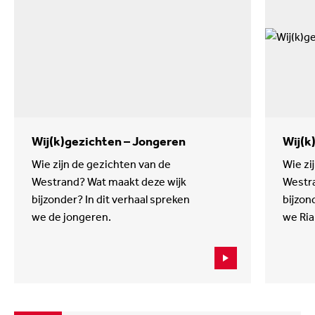
Wij(k)gezichten – Jongeren
Wij(k
Wie zijn de gezichten van de
Wie zi
Westrand? Wat maakt deze wijk
Westra
bijzonder? In dit verhaal spreken
bijzon
we de jongeren.
we Ria