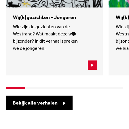
Wij(k)gezichten – Jongeren
Wij(k
Wie zijn de gezichten van de
Wie zi
Westrand? Wat maakt deze wijk
Westra
bijzonder? In dit verhaal spreken
bijzon
we de jongeren.
we Ria
Bekijk alle verhalen