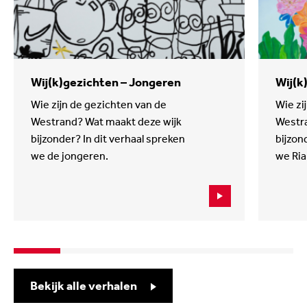
Wij(k)gezichten – Jongeren
Wij(k
Wie zijn de gezichten van de
Wie zi
Westrand? Wat maakt deze wijk
Westra
bijzonder? In dit verhaal spreken
bijzon
we de jongeren.
we Ria
Bekijk alle verhalen