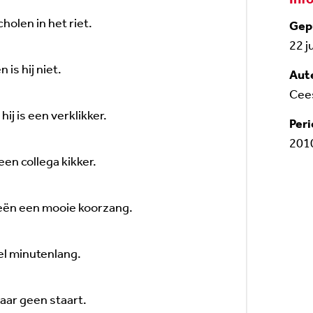
holen in het riet.
Gep
22 j
 is hij niet.
Aut
Cee
, hij is een verklikker.
Peri
201
en collega kikker.
eën een mooie koorzang.
el minutenlang.
aar geen staart.