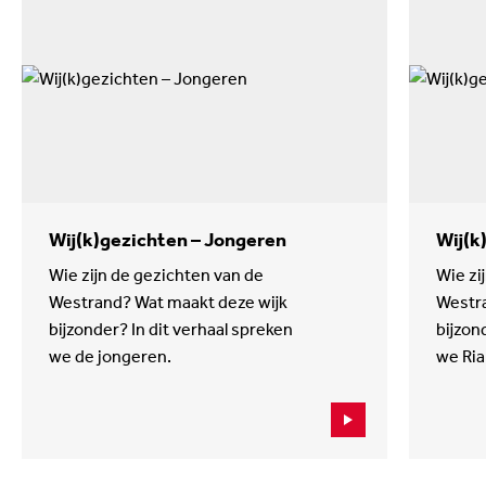
Wij(k)gezichten – Jongeren
Wij(k
Wie zijn de gezichten van de
Wie zi
Westrand? Wat maakt deze wijk
Westra
bijzonder? In dit verhaal spreken
bijzon
we de jongeren.
we Ria