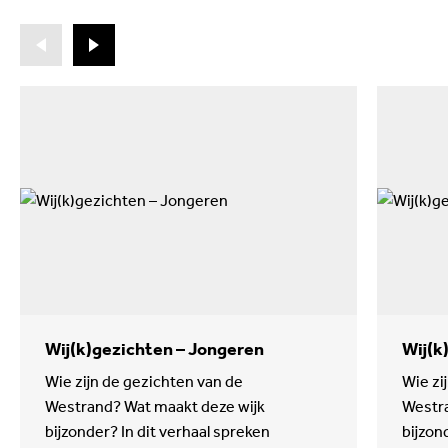
Wij(k)gezichten – Jongeren
Wij(k
Wie zijn de gezichten van de
Wie zi
Westrand? Wat maakt deze wijk
Westra
bijzonder? In dit verhaal spreken
bijzon