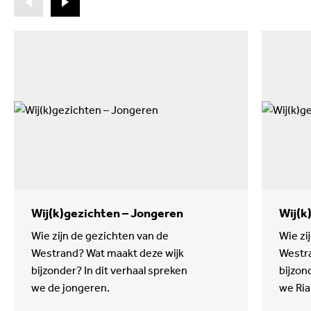
Wij(k)gezichten – Jongeren
Wij(k
Wie zijn de gezichten van de
Wie zi
Westrand? Wat maakt deze wijk
Westra
bijzonder? In dit verhaal spreken
bijzon
we de jongeren.
we Ria