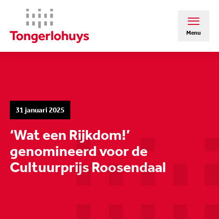
Menu
31 januari 2025
‘Wat een Rijkdom!’
genomineerd voor de
Cultuurprijs Roosendaal