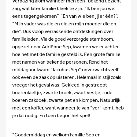
Verbazing alom wanneer men een “bekend gezicht”
zag, wat later familie bleek te zijn. “Ik ben jou wel
eens tegengekomen”, “En van wie ben jij er één?”.
“Mijn vader was die en die en mijn moeder die en
die”. Dus volop verrassende ontdekkingen over
familieleden. Via de goed verzorgde stamboom,
opgezet door Adriënne Sep, kwamen we er achter
hoe het met de familie gesteld is. Een grote familie
met namen van bekende personen. Rond het
middaguur kwam “Jacobus Sep” onverwachts zelf
ook even de zaak opluisteren. Helemaal in stijl zoals
vroeger het geval was. Gekleed in gestreept
boerenkieltje, zwarte broek, zwart vestje, rode
boeren zakdoek, zwarte pet en klompen. Natuurlijk
met een koffer, want wanneer je van “ver” komt, heb
je dat nodig. En toen begon het spel!
“Goedemiddag en welkom Familie Sep en