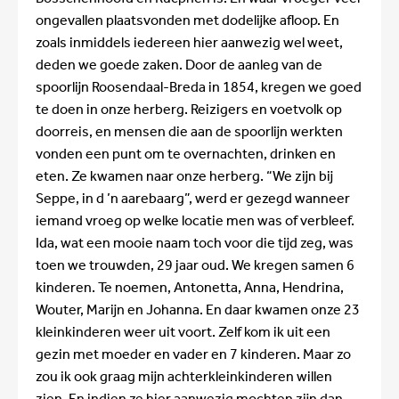
ongevallen plaatsvonden met dodelijke afloop. En
zoals inmiddels iedereen hier aanwezig wel weet,
deden we goede zaken. Door de aanleg van de
spoorlijn Roosendaal-Breda in 1854, kregen we goed
te doen in onze herberg. Reizigers en voetvolk op
doorreis, en mensen die aan de spoorlijn werkten
vonden een punt om te overnachten, drinken en
eten. Ze kwamen naar onze herberg. “We zijn bij
Seppe, in d ’n aarebaarg”, werd er gezegd wanneer
iemand vroeg op welke locatie men was of verbleef.
Ida, wat een mooie naam toch voor die tijd zeg, was
toen we trouwden, 29 jaar oud. We kregen samen 6
kinderen. Te noemen, Antonetta, Anna, Hendrina,
Wouter, Marijn en Johanna. En daar kwamen onze 23
kleinkinderen weer uit voort. Zelf kom ik uit een
gezin met moeder en vader en 7 kinderen. Maar zo
zou ik ook graag mijn achterkleinkinderen willen
zien. En indien ze hier aanwezig mochten zijn dan