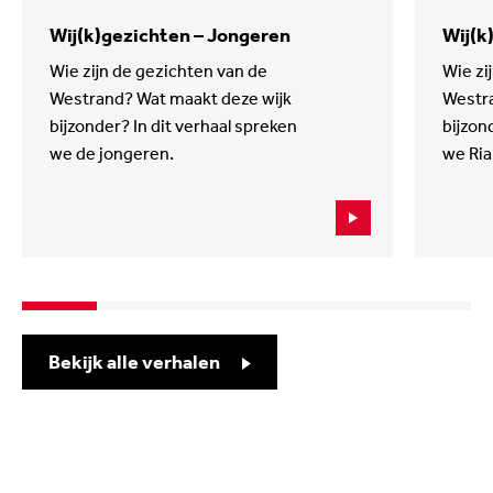
Wij(k)gezichten – Jongeren
Wij(k
Wie zijn de gezichten van de
Wie zi
Westrand? Wat maakt deze wijk
Westra
bijzonder? In dit verhaal spreken
bijzon
we de jongeren.
we Ria
Bekijk alle verhalen