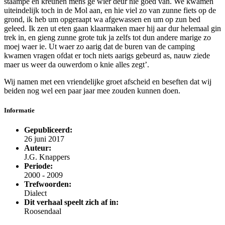
staampe en kreunen mens ge wier deur nie goed van. We kwamen
uiteindelijk toch in de Mol aan, en hie viel zo van zunne fiets op de
grond, ik heb um opgeraapt wa afgewassen en um op zun bed
geleed. Ik zen ut eten gaan klaarmaken maer hij aar dur helemaal gin
trek in, en gieng zunne grote tuk ja zelfs tot dun andere marige zo
moej waer ie. Ut waer zo aarig dat de buren van de camping
kwamen vragen ofdat er toch niets aarigs gebeurd as, nauw ziede
maer us weer da ouwerdom o knie alles zegt’.
Wij namen met een vriendelijke groet afscheid en beseften dat wij
beiden nog wel een paar jaar mee zouden kunnen doen.
Informatie
Gepubliceerd:
26 juni 2017
Auteur:
J.G. Knappers
Periode:
2000 - 2009
Trefwoorden:
Dialect
Dit verhaal speelt zich af in:
Roosendaal