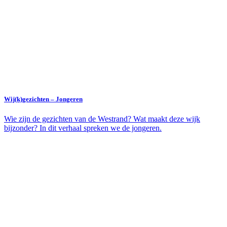
Wij(k)gezichten – Jongeren
Wie zijn de gezichten van de Westrand? Wat maakt deze wijk
bijzonder? In dit verhaal spreken we de jongeren.