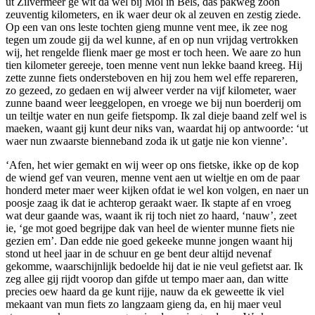
ut Zilvermeer ge wit da wel bij Mol in Bels, das pakweg zoon
zeuventig kilometers, en ik waer deur ok al zeuven en zestig ziede.
Op een van ons leste tochten gieng munne vent mee, ik zee nog
tegen um zoude gij da wel kunne, af en op nun vrijdag vertrokken
wij, het rengelde flienk maer ge most er toch heen. We aare zo hun
tien kilometer gereeje, toen menne vent nun lekke baand kreeg. Hij
zette zunne fiets ondersteboven en hij zou hem wel effe repareren,
zo gezeed, zo gedaen en wij alweer verder na vijf kilometer, waer
zunne baand weer leeggelopen, en vroege we bij nun boerderij om
un teiltje water en nun geife fietspomp. Ik zal dieje baand zelf wel is
maeken, waant gij kunt deur niks van, waardat hij op antwoorde: ‘ut
waer nun zwaarste bienneband zoda ik ut gatje nie kon vienne’.
‘Afen, het wier gemakt en wij weer op ons fietske, ikke op de kop
de wiend gef van veuren, menne vent aen ut wieltje en om de paar
honderd meter maer weer kijken ofdat ie wel kon volgen, en naer un
poosje zaag ik dat ie achterop geraakt waer. Ik stapte af en vroeg
wat deur gaande was, waant ik rij toch niet zo haard, ‘nauw’, zeet
ie, ‘ge mot goed begrijpe dak van heel de wienter munne fiets nie
gezien em’. Dan edde nie goed gekeeke munne jongen waant hij
stond ut heel jaar in de schuur en ge bent deur altijd nevenaf
gekomme, waarschijnlijk bedoelde hij dat ie nie veul gefietst aar. Ik
zeg allee gij rijdt voorop dan gifde ut tempo maer aan, dan witte
precies oew haard da ge kunt rijje, nauw da ek geweette ik viel
mekaant van mun fiets zo langzaam gieng da, en hij maer veul