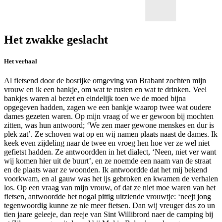
Het zwakke geslacht
Het verhaal
Al fietsend door de bosrijke omgeving van Brabant zochten mijn
vrouw en ik een bankje, om wat te rusten en wat te drinken. Veel
bankjes waren al bezet en eindelijk toen we de moed bijna
opgegeven hadden, zagen we een bankje waarop twee wat oudere
dames gezeten waren. Op mijn vraag of we er gewoon bij mochten
zitten, was hun antwoord; ‘We zen maer gewone menskes en dur is
plek zat’. Ze schoven wat op en wij namen plaats naast de dames. Ik
keek even zijdeling naar de twee en vroeg hen hoe ver ze wel niet
gefietst hadden. Ze antwoordden in het dialect, ‘Neen, niet ver want
wij komen hier uit de buurt’, en ze noemde een naam van de straat
en de plaats waar ze woonden. Ik antwoordde dat het mij bekend
voorkwam, en al gauw was het ijs gebroken en kwamen de verhalen
los. Op een vraag van mijn vrouw, of dat ze niet moe waren van het
fietsen, antwoordde het nogal pittig uitziende vrouwtje: ‘neejt jong
tegenwoordig kunne ze nie meer fietsen. Dan wij vreuger das zo un
tien jaare geleeje, dan reeje van Sint Willibrord naer de camping bij