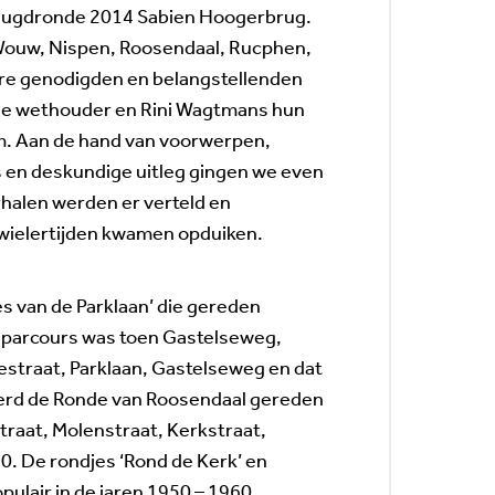
Jeugdronde 2014 Sabien Hoogerbrug.
ouw, Nispen, Roosendaal, Rucphen,
re genodigden en belangstellenden
de wethouder en Rini Wagtmans hun
m. Aan de hand van voorwerpen,
ms en deskundige uitleg gingen we even
rhalen werden er verteld en
wielertijden kwamen opduiken.
es van de Parklaan’ die gereden
t parcours was toen Gastelseweg,
estraat, Parklaan, Gastelseweg en dat
 werd de Ronde van Roosendaal gereden
traat, Molenstraat, Kerkstraat,
60. De rondjes ‘Rond de Kerk’ en
ulair in de jaren 1950 – 1960.