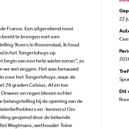
Gep
22 j
r de France. Een uitgerekend mooi
Aut
 beeld te brengen met een
Cee
elling ‘Koers in Roosendaal, ik houd
Peri
d in het Tongerlohuys op
201
et begin van een hete wielerzomer”, zo
en we wel zeggen. Het was benauwd
Tre
in voor het Tongerlohuys, waar de
Spo
et 26 graden Celsius. Af en toe
Dit 
. Onweer en regen bleven echter
Roo
e belangstelling bij de opening van de
wielerliefhebbers en -kenners! Om
elling geopend door de bekende
Rini Wagtmans, wethouder Toine