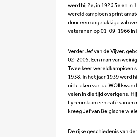
werd hij 2e, in 1926 3e en in
wereldkampioen sprint amat
door een ongelukkige val ove
veteranen op 01-09-1966 in
Verder Jef van de Vijver, g
02-2005. Een man van weinig 
Twee keer wereldkampioen sp
1938. In het jaar 1939 werd h
uitbreken van de WOII kwam h
velen in die tijd overigens. H
Lyceumlaan een café samen m
kreeg Jef van Belgische wiel
De rijke geschiedenis van de