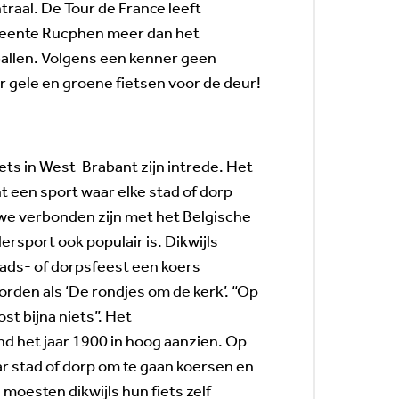
raal. De Tour de France leeft
meente Rucphen meer dan het
llen. Volgens een kenner geen
r gele en groene fietsen voor de deur!
ets in West-Brabant zijn intrede. Het
t een sport waar elke stad of dorp
e verbonden zijn met het Belgische
rsport ook populair is. Dikwijls
tads- of dorpsfeest een koers
den als ‘De rondjes om de kerk’. “Op
ost bijna niets”. Het
d het jaar 1900 in hoog aanzien. Op
ar stad of dorp om te gaan koersen en
 moesten dikwijls hun fiets zelf