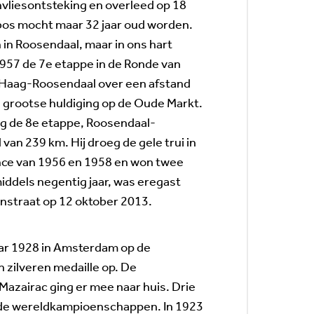
nvliesontsteking en overleed op 18
os mocht maar 32 jaar oud worden.
 in Roosendaal, maar in ons hart
1957 de 7e etappe in de Ronde van
 Haag-Roosendaal over een afstand
 grootse huldiging op de Oude Markt.
og de 8e etappe, Roosendaal-
an 239 km. Hij droeg de gele trui in
ance van 1956 en 1958 en won twee
middels negentig jaar, was eregast
enstraat op 12 oktober 2013.
aar 1928 in Amsterdam op de
zilveren medaille op. De
Mazairac ging er mee naar huis. Drie
p de wereldkampioenschappen. In 1923