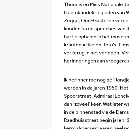
Theunis en Miss Nationale 
Heemkundekringleden van W
Zegge, Oud-Gastel en verde
konden na de speeches van 
hartje ophalen in het museu
krantenartikelen, foto’s, fil
ver terug in het verleden. Ve
herinneringen aan vroegere 
Ik herinner me nog de ‘Rondj
werden in de jaren 1950. He
Spoorstraat, Admiraal Lonck
dan ‘zoveel’ keer. Wat later
in de binnenstad via de Dams
Raadhuisstraat begin jaren ‘
kermiskoersen waren heel pop