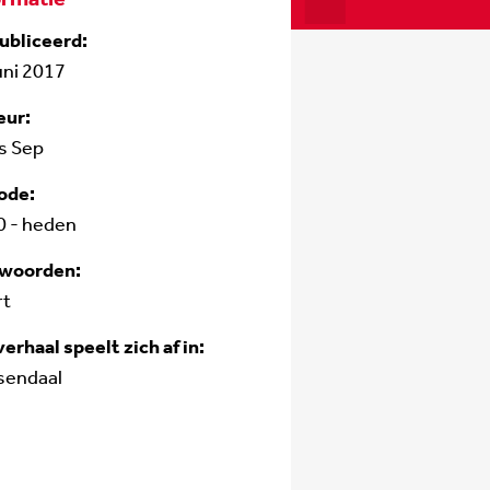
ubliceerd:
uni 2017
eur:
s Sep
ode:
0 - heden
fwoorden:
rt
verhaal speelt zich af in:
sendaal