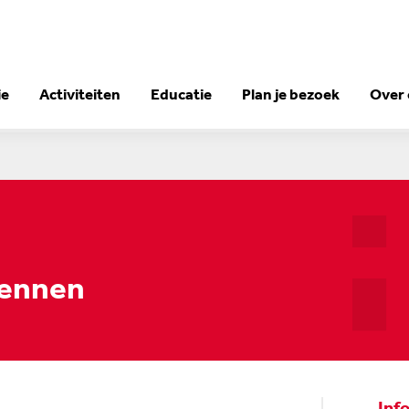
ie
Activiteiten
Educatie
Plan je bezoek
Over
rennen
Inf