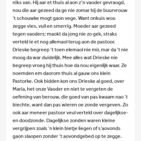
niks van. Hij aar et thuis al aon z’n vaoder gevraogd,
nou die aar gezeed da ge nie zomar bij de buurvrouw
‘t schouwke mogt gaon vege. Want onkuis wou
zegge vies, vuil en smerrig. Moeder aar gezeed
tegen vaoders: maokt da jong nie zo gek, straks
verteld ie et nog allemaol terug aon de pastoor.
Drieske begreep ‘t toen elemaol nie mir, mar da ‘t nie
moog da war duidelijk. Mee alles wat Drieske nie
begreep vroeg hij thuis hoe da nou eigenlijk waar. Ze
noemden em daorom thuis al gauw ons klein
Pastorke. Ook bidden kon ons Drieske al goed, over
Maria, het onze Vaoder en niet te vergeten de
oefening van berouw, die goed van pas kwaam nao ‘t
biechte, want dan pas wieren oe zonde vergeven. Zo
ook aar meneer pastoor veul verteld over dagelijkse-
en doodzonde. Dagelijkse zonden waren kleine
vergrijpen zoals ‘n klein bietje liegen of s’aovonds
gaon slaopen zonder ‘t aovondgebed op te zegge.