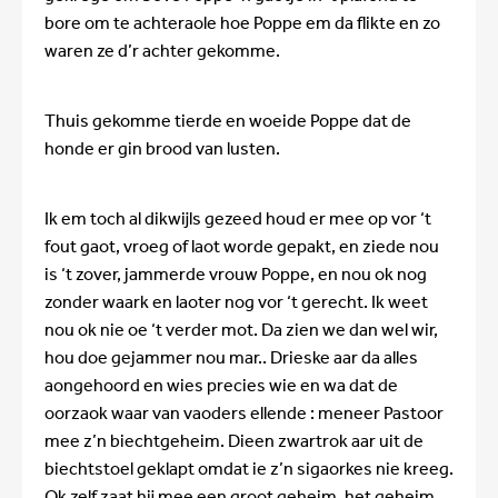
bore om te achteraole hoe Poppe em da flikte en zo
waren ze d’r achter gekomme.
Thuis gekomme tierde en woeide Poppe dat de
honde er gin brood van lusten.
Ik em toch al dikwijls gezeed houd er mee op vor ‘t
fout gaot, vroeg of laot worde gepakt, en ziede nou
is ‘t zover, jammerde vrouw Poppe, en nou ok nog
zonder waark en laoter nog vor ‘t gerecht. Ik weet
nou ok nie oe ‘t verder mot. Da zien we dan wel wir,
hou doe gejammer nou mar.. Drieske aar da alles
aongehoord en wies precies wie en wa dat de
oorzaok waar van vaoders ellende : meneer Pastoor
mee z’n biechtgeheim. Dieen zwartrok aar uit de
biechtstoel geklapt omdat ie z’n sigaorkes nie kreeg.
Ok zelf zaat hij mee een groot geheim, het geheim