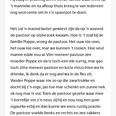
‘t manneke en na afloop thuis kreeg ie van iedereen
nog veul cente om in z’n spaorpot te doen.
Het zal ‘n maond laoter gewiest zijn da op ‘n aovond
de pastoor op uisbezoek kwaam. Hoe is ‘t zoal bij de
familie Poppe, vroeg de pastoor. Het ouw nie over,
het ouw nie over, mar we kunnen ‘t rooien. Hoe veul
manne edde nou al. Vier meneer pastoor zee
moeder Poppe en da is toch een ele zurrig, mar gao
toch zitte meneer pastoor en luste misschien wa te
drienke, ik denk da er nog wel wa in de fles zit.
Vaoder Poppe waar nie zo op die zwartrokke en
docht bij z’n eige, jao toe mar schenkt em zunne nek
ok nog mar is vol. Toen de pastoor gezete waar mee
‘t borreltje vor z’n neus zij hij en nou nog een goei
sigaorke erbij en dan kunne we eens rustig praote.
De pastoor voelde lienks en rechts en zee sakkers