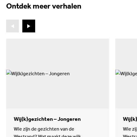
Ontdek meer verhalen
Wij(k)gezichten – Jongeren
Wij(k
Wie zijn de gezichten van de
Wie zi
Westrand? Wat maakt deze wijk
Westra