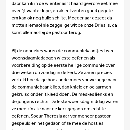
daor kan ik in de wienter as ‘t haard gevrore eet mee
over ‘;t waoter lope, en ak eel veul en goed gegete
em kan ok nog bulle schijte. Moeder aar gezeet da
motte allemaol nie zegge, ge wit oe onze Dries is, da
komt allemaol bij de pastoor terug.
Bij de nonnekes waren de communiekaantjes twee
woensdagmiddaogen wieste oefenen als
voorbereiding op de eerste heilige communie over
drie weken op zondag in de kerk. Ze aaren precies
verteld hoe da ge hoe aande moes vouwe agge naor
de communiebaank liep, dan kniele en oe aarmen
gekruisd onder ‘t kleed doen. De meskes lienks en
de jongens rechts. De leste woensdagmiddag waren
ze mee z’n alle naor de kerk gegaon om echt te
oefenen. Soeur Theresia aar vor meneer pastoor
gespeuld en net gedaon of ze mee de hosties