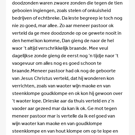
doodzonden waren zwaore zonden die tegen de tien
gebooien ingiengen, zoals stelen of onkuisheid
bedrijven of echtbreke. Da leste begreep ie toch nog
nie zo goed, mar allee. Zo aar meneer pastoor ok
verteld da ge mee doodzonde op oe gewete nooit in
den hemel kon komme, Dan gieng de naor de hel
waor ‘t altijd verschrikkelijk braande. Mee veul
dagelijkse zonde gieng de eerst nog ‘n tijdje naor ‘t
vaogevuur om alles nog es goed schoon te
braande.Meneer pastoor had ok nog de geboorte
van Jesus Christus verteld, dat hij wonderen kon
verrichten, zoals van waoter wijn maoke en van
steenklompe goudklompe en ok kon hij gewoon over
‘t waoter lope. Drieske aar da thuis verteld en z’n
vaoder aar gezeed mar da kan ik ok. Ge mot tegen
meneer pastoor mar is vertelle da ik eel goed van
wijn waoter kan maoke en van goudklompe
steenklompe en van hout klompe om op te lope en