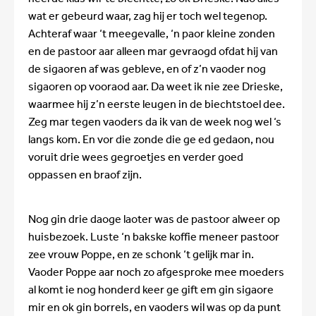
wat er gebeurd waar, zag hij er toch wel tegenop.
Achteraf waar ‘t meegevalle, ‘n paor kleine zonden
en de pastoor aar alleen mar gevraogd ofdat hij van
de sigaoren af was gebleve, en of z’n vaoder nog
sigaoren op vooraod aar. Da weet ik nie zee Drieske,
waarmee hij z’n eerste leugen in de biechtstoel dee.
Zeg mar tegen vaoders da ik van de week nog wel ‘s
langs kom. En vor die zonde die ge ed gedaon, nou
voruit drie wees gegroetjes en verder goed
oppassen en braof zijn.
Nog gin drie daoge laoter was de pastoor alweer op
huisbezoek. Luste ‘n bakske koffie meneer pastoor
zee vrouw Poppe, en ze schonk ‘t gelijk mar in.
Vaoder Poppe aar noch zo afgesproke mee moeders
al komt ie nog honderd keer ge gift em gin sigaore
mir en ok gin borrels, en vaoders wil was op da punt