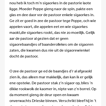
nou heb ik toch m’n sigaorkes in de pastorie laote
ligge. Moeder Poppe gieng naor de spin, pakte een
glas en dee daor vor de pastoor enkele sigaorkes in.
Ge zit er goed in zee de pastoor tege Poppe, och wie
appelen vaort, die appelen eet en wie sigaorkes
maokt,die sigaorkes rookt, das nie zo moeilijk. Gelijk
aar de pastoor al gezien dat er geen
sigaorebaandjes of baanderollekes om de sigaoren
zaten, die kwamen dus nie uit de sigaorewienkel
docht de pastoor.
O zee de pastoor ge ed de baandjes d’r al afgeaold
zien ik, das alleen mar makkelijk, dan kan ik er gelijk
ene opsteke. De pastoor stak z’n sigaor op, blies ‘n
dikke rookwolk de kaomer in, nipte van z’n borrel. Op
da moment gieng de deur open en kwaam
onverwachts Drieske binnen. Verschrikt bleef hij in ‘t