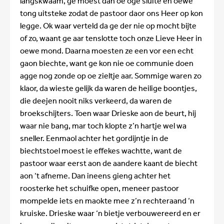
langskwaam, ge moest dan oe oge sluite en oewe
tong uitsteke zodat de pastoor daor ons Heer op kon
legge. Ok waar verteld da ge der nie op mocht bijte
of zo, waant ge aar tenslotte toch onze Lieve Heer in
oewe mond. Daarna moesten ze een vor een echt
gaon biechte, want ge kon nie oe communie doen
agge nog zonde op oe zieltje aar. Sommige waren zo
klaor, da wieste gelijk da waren de heilige boontjes,
die deejen nooit niks verkeerd, da waren de
broekschijters. Toen waar Drieske aon de beurt, hij
waar nie bang, mar toch klopte z’n hartje wel wa
sneller. Eenmaol achter het gordijntje in de
biechtstoel moest ie effekes wachtte, want de
pastoor waar eerst aon de aandere kaant de biecht
aon ‘t afneme. Dan ineens gieng achter het
roosterke het schuifke open, meneer pastoor
mompelde iets en maokte mee z’n rechteraand ‘n
kruiske. Drieske waar ‘n bietje verbouwereerd en er