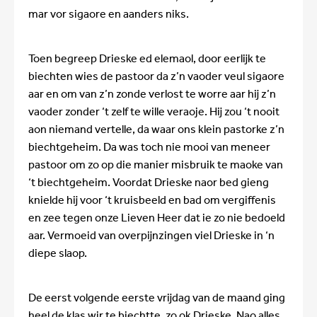
mar vor sigaore en aanders niks.
Toen begreep Drieske ed elemaol, door eerlijk te
biechten wies de pastoor da z’n vaoder veul sigaore
aar en om van z’n zonde verlost te worre aar hij z’n
vaoder zonder ‘t zelf te wille veraoje. Hij zou ‘t nooit
aon niemand vertelle, da waar ons klein pastorke z’n
biechtgeheim. Da was toch nie mooi van meneer
pastoor om zo op die manier misbruik te maoke van
‘t biechtgeheim. Voordat Drieske naor bed gieng
knielde hij voor ‘t kruisbeeld en bad om vergiffenis
en zee tegen onze Lieven Heer dat ie zo nie bedoeld
aar. Vermoeid van overpijnzingen viel Drieske in ‘n
diepe slaop.
De eerst volgende eerste vrijdag van de maand ging
heel de klas wir te biechtte, zo ok Drieske. Nao alles