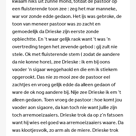
kwaam niks uit zunne mond, totdat de pastoor op
een fluisterende toon zee : zeg het mar manneke,
war vor zonde edde gedaon. Het ijs was gebroke, de
toon van meneer pastoor was zo zacht en
gemoedelijk da Drieske zijn eerste zonde
opbiechtte. En ‘t waar gelijk raok want ‘t was ‘n
overtreding tegen het zevende gebod : gij zult nie
stele. Ok met fluisterende stem ( zodat de aandere
da nie konne hore), zee Drieske : ik em bij oons
vaoder ‘n sigaar weggehaold en die em ik stiekem
opgerookt. Das nie zo mooi zee de pastoor eel
zachtjes en vroeg gelijk edde da alleen gedaon of
ware de ok nog aandere bij. Nije zee Drieske ik em ‘t
alleen gedaon. Toen vroeg de pastoor : hoe komt jou
vaoder aon sigaore, da kan toch nie want jullie zijn
toch arremoeizaaiers. Drieske trok da op z’n fatsoen
want hij wies eel goed wa arremoeizaaiers waare. Da
was klootjesvolk, zo arm als de miere. Drieske trok