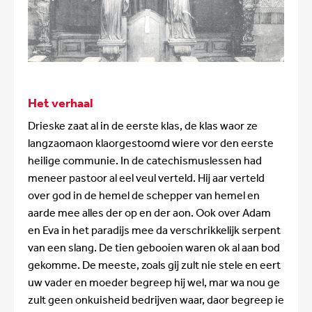
Het verhaal
Drieske zaat al in de eerste klas, de klas waor ze
langzaomaon klaorgestoomd wiere vor den eerste
heilige communie. In de catechismuslessen had
meneer pastoor al eel veul verteld. Hij aar verteld
over god in de hemel de schepper van hemel en
aarde mee alles der op en der aon. Ook over Adam
en Eva in het paradijs mee da verschrikkelijk serpent
van een slang. De tien gebooien waren ok al aan bod
gekomme. De meeste, zoals gij zult nie stele en eert
uw vader en moeder begreep hij wel, mar wa nou ge
zult geen onkuisheid bedrijven waar, daor begreep ie