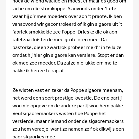
hoek de wiend waaide en moest er maar es goed om
lache om die stomkoppe. S’aovonds onder ‘t ete
waar hij d’r mee moeders over aon ‘t praote. Ik ben
vanaovond wir gecontroleerd of ik gin sigaore uit ‘t
fabriek smokkelde zee Poppe. Drieske die ok aon
tafel zaat luisterde mee grote oren mee. Da
pastorke, dieen zwartrok probeer me d’r in te luize
omdat hij hier gin sigaore kan versiere. Stopt er dan
ok mee zee moeder. Da zal ze nie lukke om me te
pakke ik ben ze te rap af.
Ze wisten vast en zeker da Poppe sigaore meenam,
het werd een soort prestige kwestie. De ene partij
wou nie opgeve en de andere partij wou hem pakke.
Veul sigaoremaokers wisten hoe Poppe het
versierde, maar niemand onder de sigaoremaokers
zou hem veraoje, want ze namen zelf ok dikwijls een
paor sigaorkes mee.