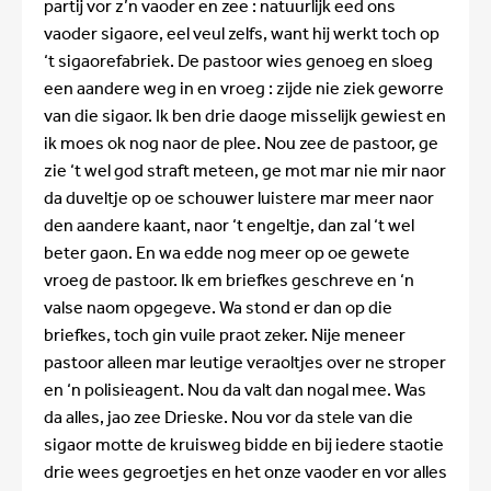
partij vor z’n vaoder en zee : natuurlijk eed ons
vaoder sigaore, eel veul zelfs, want hij werkt toch op
‘t sigaorefabriek. De pastoor wies genoeg en sloeg
een aandere weg in en vroeg : zijde nie ziek geworre
van die sigaor. Ik ben drie daoge misselijk gewiest en
ik moes ok nog naor de plee. Nou zee de pastoor, ge
zie ‘t wel god straft meteen, ge mot mar nie mir naor
da duveltje op oe schouwer luistere mar meer naor
den aandere kaant, naor ‘t engeltje, dan zal ‘t wel
beter gaon. En wa edde nog meer op oe gewete
vroeg de pastoor. Ik em briefkes geschreve en ‘n
valse naom opgegeve. Wa stond er dan op die
briefkes, toch gin vuile praot zeker. Nije meneer
pastoor alleen mar leutige veraoltjes over ne stroper
en ‘n polisieagent. Nou da valt dan nogal mee. Was
da alles, jao zee Drieske. Nou vor da stele van die
sigaor motte de kruisweg bidde en bij iedere staotie
drie wees gegroetjes en het onze vaoder en vor alles