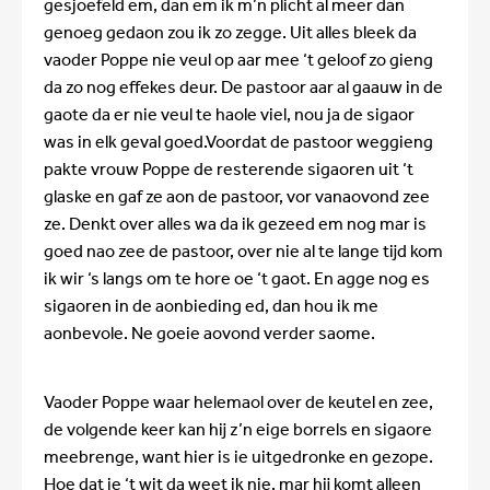
gesjoefeld em, dan em ik m’n plicht al meer dan
genoeg gedaon zou ik zo zegge. Uit alles bleek da
vaoder Poppe nie veul op aar mee ‘t geloof zo gieng
da zo nog effekes deur. De pastoor aar al gaauw in de
gaote da er nie veul te haole viel, nou ja de sigaor
was in elk geval goed.Voordat de pastoor weggieng
pakte vrouw Poppe de resterende sigaoren uit ‘t
glaske en gaf ze aon de pastoor, vor vanaovond zee
ze. Denkt over alles wa da ik gezeed em nog mar is
goed nao zee de pastoor, over nie al te lange tijd kom
ik wir ‘s langs om te hore oe ‘t gaot. En agge nog es
sigaoren in de aonbieding ed, dan hou ik me
aonbevole. Ne goeie aovond verder saome.
Vaoder Poppe waar helemaol over de keutel en zee,
de volgende keer kan hij z’n eige borrels en sigaore
meebrenge, want hier is ie uitgedronke en gezope.
Hoe dat ie ‘t wit da weet ik nie, mar hij komt alleen