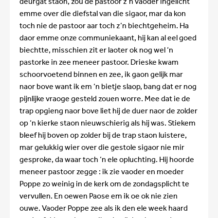
deurgat staon, zou de pastoor z’n vaoder ingelicht
emme over die diefstal van die sigaor, mar da kon
toch nie de pastoor aar toch z’n biechtgeheim. Ha
daor emme onze communiekaant, hij kan al eel goed
biechtte, misschien zit er laoter ok nog wel ‘n
pastorke in zee meneer pastoor. Drieske kwam
schoorvoetend binnen en zee, ik gaon gelijk mar
naor bove want ik em ‘n bietje slaop, bang dat er nog
pijnlijke vraoge gesteld zouen worre. Mee dat ie de
trap opgieng naor bove liet hij de duer naor de zolder
op ‘n kierke staon nieuwschierig als hij was. Stiekem
bleef hij boven op zolder bij de trap staon luistere,
mar gelukkig wier over die gestole sigaor nie mir
gesproke, da waar toch ‘n ele opluchting. Hij hoorde
meneer pastoor zegge : ik zie vaoder en moeder
Poppe zo weinig in de kerk om de zondagsplicht te
vervullen. En oewen Paose em ik oe ok nie zien
ouwe. Vaoder Poppe zee als ik den ele week haard