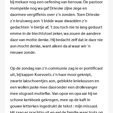
bij mekaor nog een oefening van berouw. De pastoor
mompelde nog wa gaf Drieske zijne zege en
daormee vergiffenis over z’n zonden. Toen Drieske
z’n kruisweg aon ‘t bidde waar dwaolden z’n
gedachten ‘n bietje af, ‘t zou toch nie te lang geduurt
emme in de biechtstoel zeker, wa zouen de aandere
daor van motte denke. Hij bedacht zelf dat ie daor nie
aon mocht denke, want alleen da al waar wir ‘n
nieuwe zonde.
Op de zondag van z’n communie zag ie er pontificaol
uit, bij kapper Koevoets z’n haor mooi geknipt,
zwarte lakschoentjes aon, geblokte kniekousen en
een wollen jaske mee daoronder een drollevanger
mee visgraot motiefke. Van opoe en opa aar hij ne
schone kerkboek gekregen, mee op de kaft in
gouwe letterkes ingedrukt de tekst : mijn missaol.
Hij zaag er prachtig uit en eel de familie waar trots op