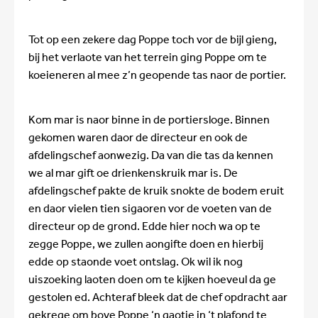
Tot op een zekere dag Poppe toch vor de bijl gieng,
bij het verlaote van het terrein ging Poppe om te
koeieneren al mee z’n geopende tas naor de portier.
Kom mar is naor binne in de portiersloge. Binnen
gekomen waren daor de directeur en ook de
afdelingschef aonwezig. Da van die tas da kennen
we al mar gift oe drienkenskruik mar is. De
afdelingschef pakte de kruik snokte de bodem eruit
en daor vielen tien sigaoren vor de voeten van de
directeur op de grond. Edde hier noch wa op te
zegge Poppe, we zullen aongifte doen en hierbij
edde op staonde voet ontslag. Ok wil ik nog
uiszoeking laoten doen om te kijken hoeveul da ge
gestolen ed. Achteraf bleek dat de chef opdracht aar
gekrege om bove Poppe ‘n gaotje in ‘t plafond te